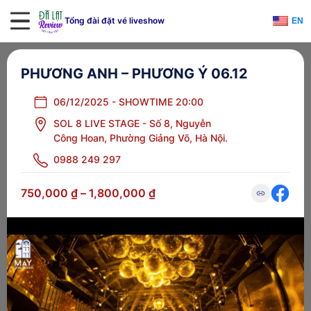
Tổng đài đặt vé liveshow
EN
PHƯƠNG ANH – PHƯƠNG Ý 06.12
06/12/2025 - SHOWTIME 20:00
SOL 8 LIVE STAGE - Số 8, Nguyễn
Công Hoan, Phường Giảng Võ, Hà Nội.
0988 249 297
750,000
₫
–
1,800,000
₫