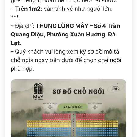
ghế riêng ), hoàn tiền trực tiếp tại show.
–
Trên 1m2
: vẫn tính vé như người lớn.
***
– Địa chỉ:
THUNG LŨNG MÂY – Số 4 Trần
Quang Diệu, Phường Xuân Hương, Đà
Lạt.
– Quý khách vui lòng xem kỹ sơ đồ mô tả
chỗ ngồi ngay bên dưới để chọn ghế ngồi
phù hợp.