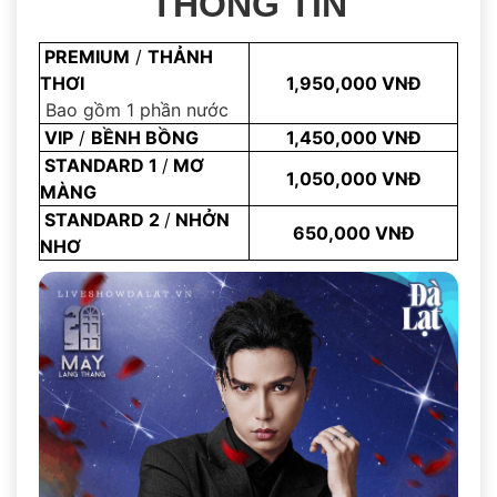
THÔNG TIN
PREMIUM
/
THẢNH
THƠI
1,950,000 VNĐ
Bao gồm 1 phần nước
VIP
/
BỀNH BỒNG
1,450,000 VNĐ
STANDARD 1
/
MƠ
1,050,000 VNĐ
MÀNG
STANDARD 2
/
NHỞN
650,000 VNĐ
NHƠ