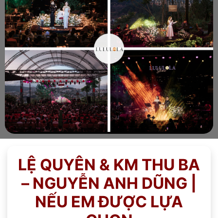
LỆ QUYÊN & KM THU BA
– NGUYỄN ANH DŨNG |
NẾU EM ĐƯỢC LỰA