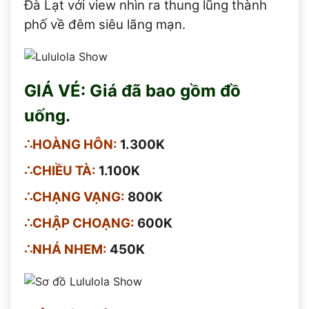
Đà Lạt với view nhìn ra thung lũng thành
phố về đêm siêu lãng mạn.
GIÁ VÉ: Giá đã bao gồm đồ
uống.
∴HOÀNG HÔN:
1.300K
∴CHIỀU TÀ:
1.100K
∴CHẠNG VẠNG:
800K
∴CHẬP CHOẠNG:
600K
∴NHÁ NHEM:
450K