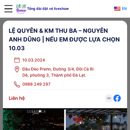
Tổng đài đặt vé liveshow
EN
LỆ QUYÊN & KM THU BA – NGUYỄN
ANH DŨNG | NẾU EM ĐƯỢC LỰA CHỌN
10.03
10.03.2024
Đầu Đèo Prenn, Đường 3/4, Đồi Cà Ri
Dê, phường 3, Thành phố Đà Lạt.
0988 249 297
Liên hệ