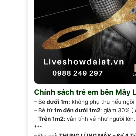
Chính sách trẻ em bên Mây 
– Bé
dưới 1m:
không phụ thu nếu ngồi 
– Bé từ
1m đến dưới 1m2
: giảm 30% ( 
–
Trên 1m2
: vẫn tính vé như người lớn.
***
– Địa chỉ:
THUNG LŨNG MÂY – Số 4 Tr