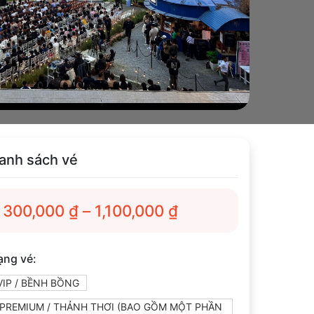
anh sách vé
300,000
₫
–
1,100,000
₫
ạng vé:
VIP / BỀNH BỒNG
PREMIUM / THẢNH THƠI (BAO GỒM MỘT PHẦN