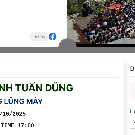
Link
D
NH TUẤN DŨNG
 LŨNG MÂY
H
/10/2025
 TIME 17:00