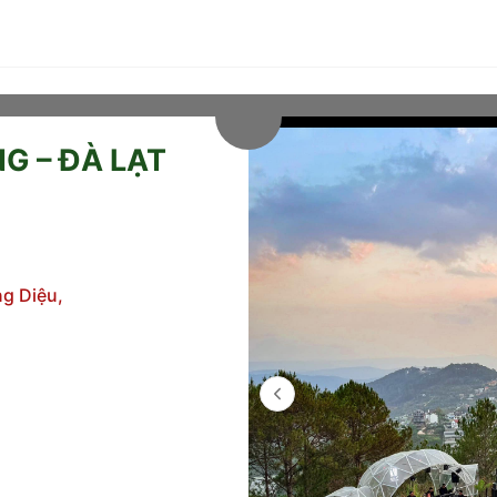
G – ĐÀ LẠT
g Diệu,