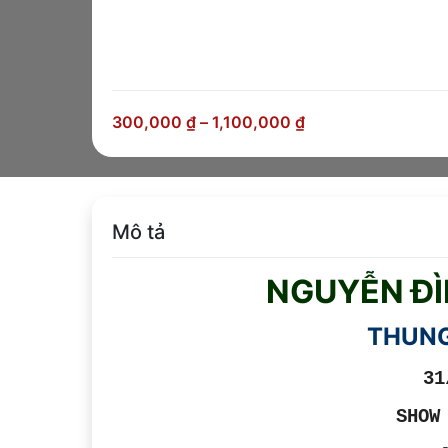
300,000
₫
–
1,100,000
₫
Mô tả
NGUYỄN ĐÌ
THUNG
31
SHOW