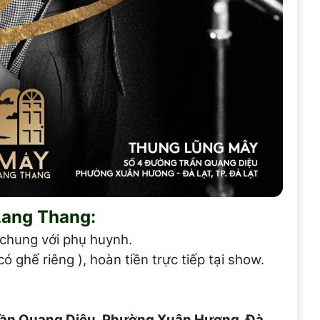
Lang Thang:
chung với phụ huynh.
có ghế riêng ), hoàn tiền trực tiếp tại show.
ần Quang Diệu, Phường Xuân Hương, Đà