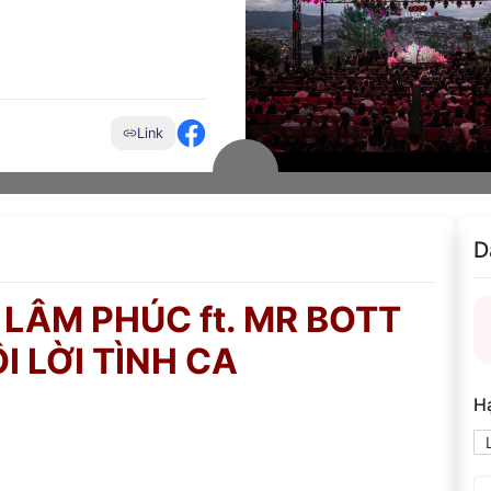
Link
D
LÂM PHÚC ft. MR BOTT
I LỜI TÌNH CA
H