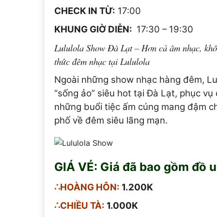
CHECK IN TỪ:
17:00
KHUNG GIỜ DIỄN:
17:30 – 19:30
Lululola Show Đà Lạt – Hơn cả âm nhạc, khôn
thức đêm nhạc tại Lululola
Ngoài những show nhạc hàng đêm, Lulu
“sống ảo” siêu hot tại Đà Lạt, phục vụ
những buổi tiệc ấm cúng mang đậm chấ
phố về đêm siêu lãng mạn.
GIÁ VÉ: Giá đã bao gồm đồ 
∴HOÀNG HÔN:
1.200K
∴CHIỀU TÀ:
1.000K