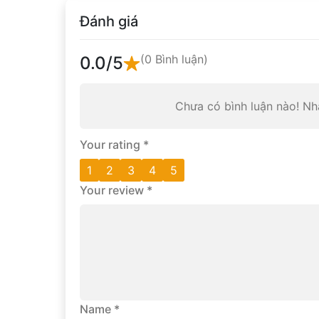
Đánh giá
(0 Bình luận)
0.0
/5
Chưa có bình luận nào! Nha
Your rating
*
1
2
3
4
5
Your review
*
Name
*