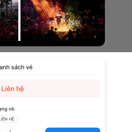
anh sách vé
Liên hệ
ạng vé:
LIÊN HỆ
+