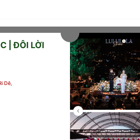
 | ĐÔI LỜI
i Dê,