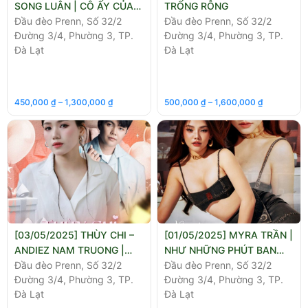
SONG LUÂN | CÔ ẤY CỦA
TRỐNG RỖNG
ANH ẤY
Đầu đèo Prenn, Số 32/2
Đầu đèo Prenn, Số 32/2
Đường 3/4, Phường 3, TP.
Đường 3/4, Phường 3, TP.
Đà Lạt
Đà Lạt
450,000
₫
–
1,300,000
₫
500,000
₫
–
1,600,000
₫
[03/05/2025] THÙY CHI –
[01/05/2025] MYRA TRẦN |
ANDIEZ NAM TRUONG |
NHƯ NHỮNG PHÚT BAN
BIRTHDAY SHOW
Đầu đèo Prenn, Số 32/2
ĐẦU
Đầu đèo Prenn, Số 32/2
Đường 3/4, Phường 3, TP.
Đường 3/4, Phường 3, TP.
Đà Lạt
Đà Lạt