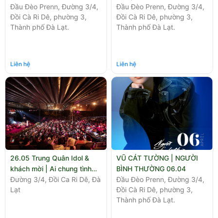
Đầu Đèo Prenn, Đường 3/4,
Đầu Đèo Prenn, Đường 3/4,
Đồi Cà Ri Dê, phường 3,
Đồi Cà Ri Dê, phường 3,
Thành phố Đà Lạt.
Thành phố Đà Lạt.
Liên hệ
Liên hệ
26.05 Trung Quân Idol &
VŨ CÁT TƯỜNG | NGƯỜI
khách mời | Ai chung tình
BÌNH THƯỜNG 06.04
được mãi
Đường 3/4, Đồi Ca Ri Dê, Đà
Đầu Đèo Prenn, Đường 3/4,
Lạt
Đồi Cà Ri Dê, phường 3,
Thành phố Đà Lạt.