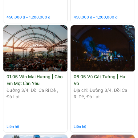
450,000
₫
–
1,200,000
₫
450,000
₫
–
1,200,000
₫
01.05 Văn Mai Hương | Cho
06.05 Vũ Cát Tường | Hư
Em Một Lần Yêu
Vô
Đường 3/4, Đồi Ca Ri Dê ,
Địa chỉ: Đường 3/4, Đồi Ca
Đà Lạt
Ri Dê, Đà Lạt
Liên hệ
Liên hệ