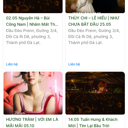
02.05 Nguyên Hà – Bùi
THÙY CHI – LÊ HIẾU | NHƯ
Công Nam | Nhắm Mắt Thấy
CHƯA BẮT ĐẦU 25.05
Mùi Hè
Đầu Đèo Prenn, Đường 3/4,
Đầu Đèo Prenn, Đường 3/4,
Đồi Cà Ri Dê, phường 3,
Đồi Cà Ri Dê, phường 3,
Thành phố Đà Lạt.
Thành phố Đà Lạt.
Liên hệ
Liên hệ
HƯƠNG TRÀM | VỚI EM LÀ
14.05 Tuấn Hưng & Khách
MÃI MÃI 05.10
Mời | Tìm Lại Bầu Trời